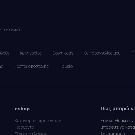
Επικοινωνία
αλάθι
Κατηγορίες
Downloads
Οι παραγγελίες μου
Π
ής
Τρόποι αποστολής
Ταμείο
eshop
Πως μπορώ ν
Κατηγοριες προϊόντων
Εάν επιθυμείτε ν
Προϊόντα
μπορείτε να κατ
Πίνακας ελέγχου
λογαριασμό.